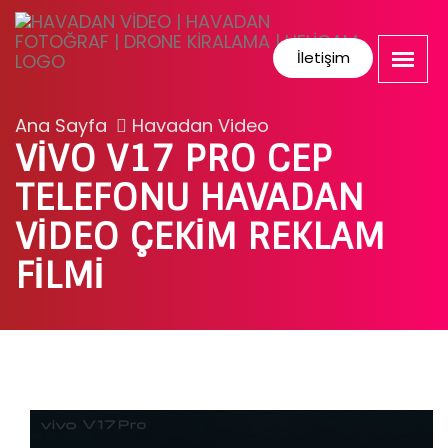
İletişim
Ana Sayfa
Havadan Video
VIVO V17 PRO CEP
TELEFONU HAVADAN
VIDEO ÇEKIM REKLAM
FILMI